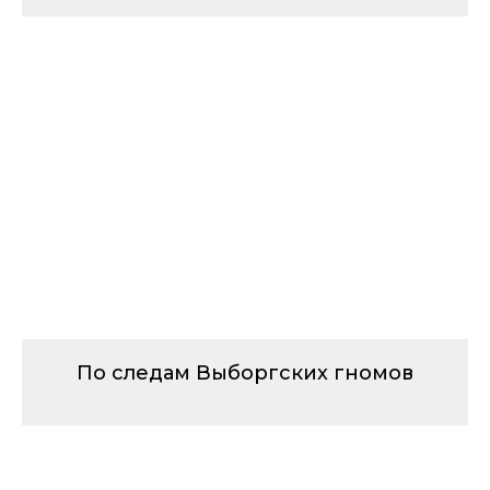
По следам Выборгских гномов