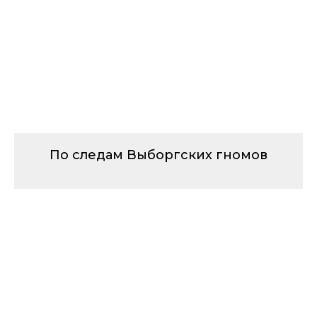
По следам Выборгских гномов