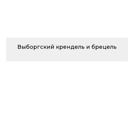
Выборгский крендель и брецель