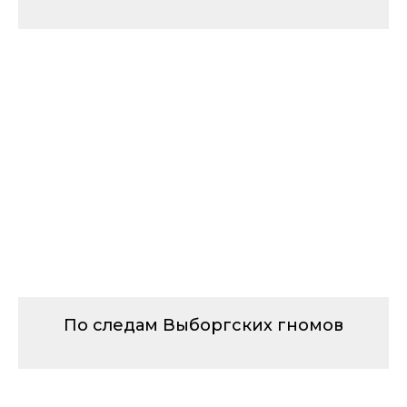
По следам Выборгских гномов