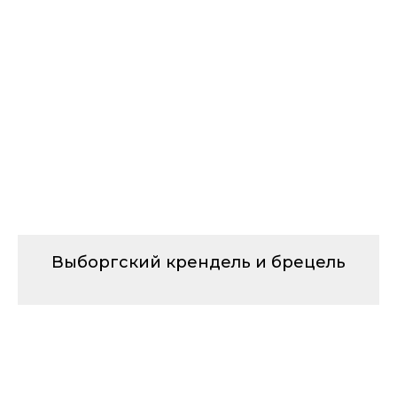
Выборгский крендель и брецель