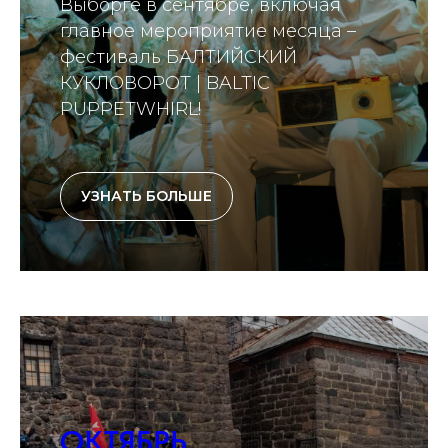
Выборге в сентябре, включая
главное мероприятие месяца –
фестиваль БАЛТИЙСКИЙ
КУКЛОВОРОТ | BALTIC
PUPPETWHIRL!
УЗНАТЬ БОЛЬШЕ
ОКТЯБРЬ