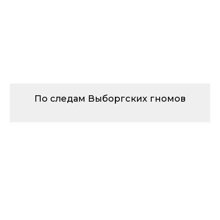
По следам Выборгских гномов