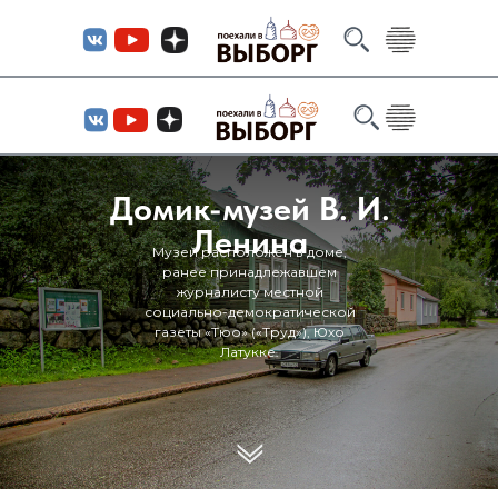
Домик-музей В. И.
Ленина
Музей расположен в доме,
ранее принадлежавшем
журналисту местной
социально-демократической
газеты «Тюо» («Труд»), Юхо
Латукке.