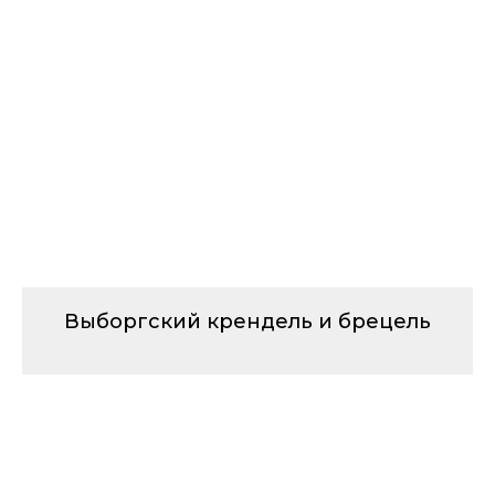
Выборгский крендель и брецель