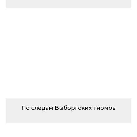
По следам Выборгских гномов