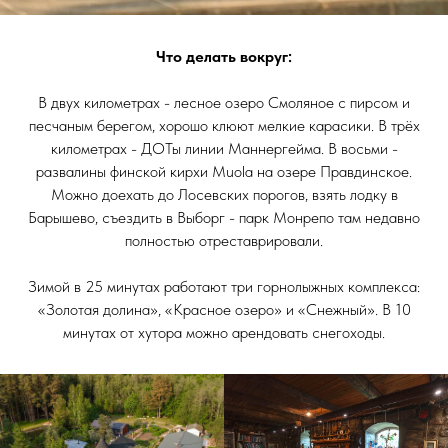
Что делать вокруг:
В двух километрах - лесное озеро Смоляное с пирсом и
песчаным берегом, хорошо клюют мелкие карасики. В трёх
километрах - ДОТы линии Маннергейма. В восьми -
развалины финской кирхи Muola на озере Правдинское.
Можно доехать до Лосевских порогов, взять лодку в
Барышево, съездить в Выборг - парк Монрепо там недавно
полностью отреставрировали.
Зимой в 25 минутах работают три горнолыжных комплекса:
«Золотая долина», «Красное озеро» и «Снежный». В 10
минутах от хутора можно арендовать снегоходы.