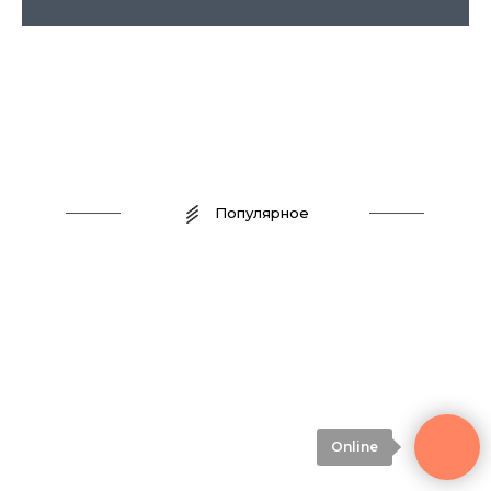
Хутор Кууса — лесной хутор в посёлке Климово, Выборгский район
Популярное
Online