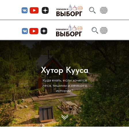
Хутор Кууса
Куда ехать, если хочется
леса, тишины и немного
истории?