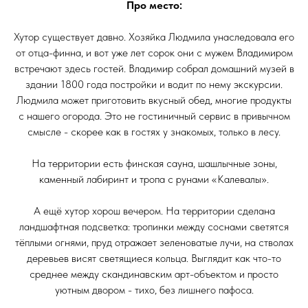
Про место:
Хутор существует давно. Хозяйка Людмила унаследовала его
от отца-финна, и вот уже лет сорок они с мужем Владимиром
встречают здесь гостей. Владимир собрал домашний музей в
здании 1800 года постройки и водит по нему экскурсии.
Людмила может приготовить вкусный обед, многие продукты
с нашего огорода. Это не гостиничный сервис в привычном
смысле - скорее как в гостях у знакомых, только в лесу.
На территории есть финская сауна, шашлычные зоны,
каменный лабиринт и тропа с рунами «Калевалы».
А ещё хутор хорош вечером. На территории сделана
ландшафтная подсветка: тропинки между соснами светятся
тёплыми огнями, пруд отражает зеленоватые лучи, на стволах
деревьев висят светящиеся кольца. Выглядит как что-то
среднее между скандинавским арт-объектом и просто
уютным двором - тихо, без лишнего пафоса.