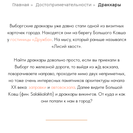
Главная
Достопримечательности
Драккары
»
»
Выборгские драккары уже давно стали одной из визитных
карточек города. Находятся они на берегу Большого Ковша
у
гостиницы «Дружба»
. На мысу, который раньше назывался
«Лисий хвост».
Найти драккары довольно просто, если вы приехали в
Выборг по железной дороге, то выйдя из ж/д вокзала,
поворачиваете направо, проходите мимо двух неприметных,
но тоже очень интересных памятников архитектуры начала
XX века:
заправки
и
автовокзала
. Далее видите Большой
Ковш (фин. Salakkalahti) и драккары викингов. От куда и как
они попали к нам в город?