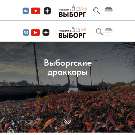
Выборгские
драккары