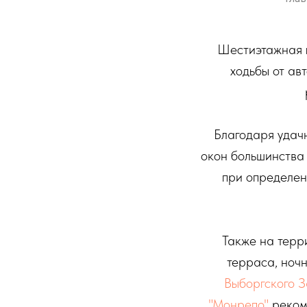
Шестиэтажная г
ходьбы от ав
Благодаря удач
окон большинства
при определен
Также на терр
терраса, ночн
Выборгского 
"Монрепо"
рекоме