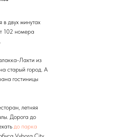
 в двух минутах
ут 102 номера
.
алакка-Лахти из
а старый город. А
рана гостиницы
сторан, летняя
алы. Дорога до
оехать
до парка
буса Vyborg City