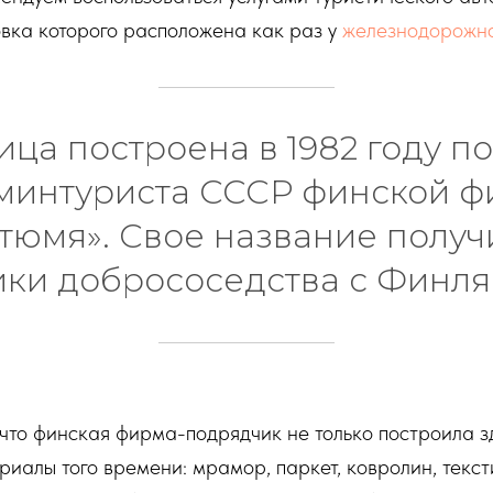
новка которого расположена как раз у
железнодорожно
ица построена в 1982 году по
минтуриста СССР финской 
тюмя». Свое название получи
ики добрососедства с Финля
 что финская фирма-подрядчик не только построила з
иалы того времени: мрамор, паркет, ковролин, текст