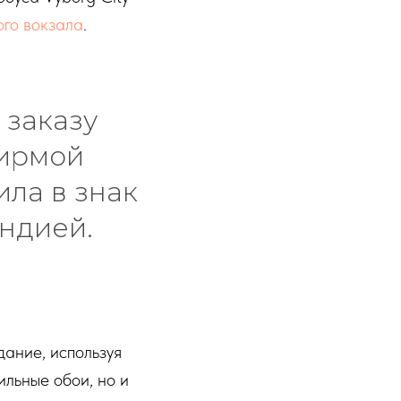
го вокзала
.
 заказу
фирмой
ла в знак
ндией.
дание, используя
ильные обои, но и