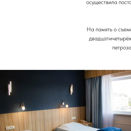
осуществила поста
На память о съем
двадцатичетырёх
петроза