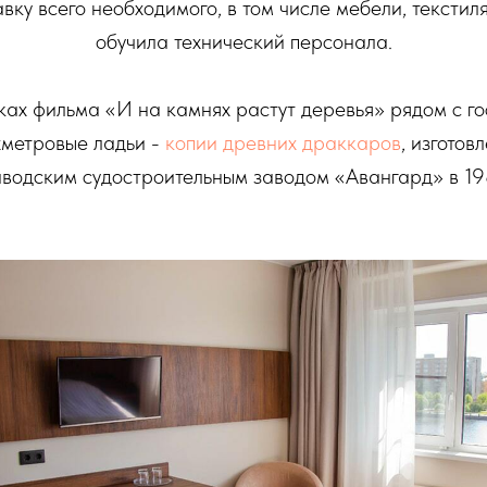
вку всего необходимого, в том числе мебели, текстиля
обучила технический персонала.
ках фильма «И на камнях растут деревья» рядом с го
метровые ладьи -
копии древних драккаров
, изготов
водским судостроительным заводом «Авангард» в 198