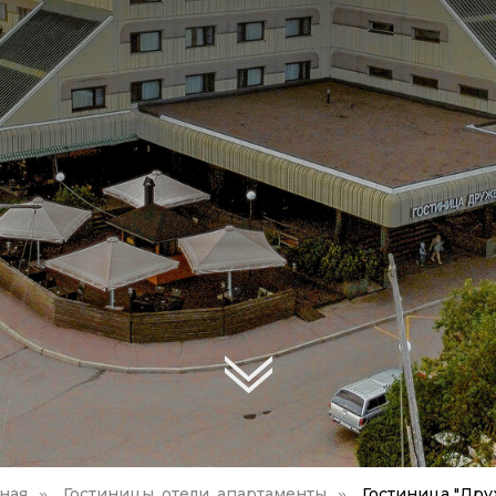
вная
Гостиницы, отели, апартаменты
Гостиница "Дру
»
»