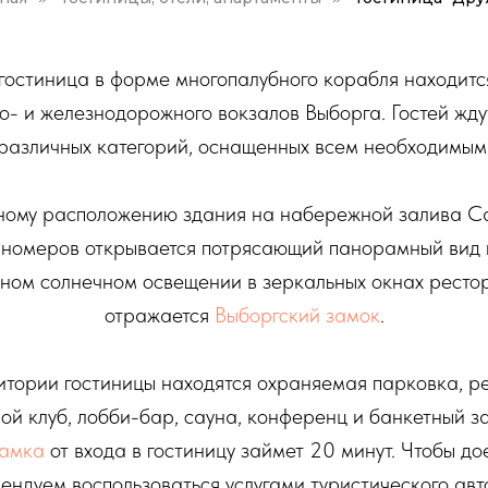
остиница в форме многопалубного корабля находится
то- и железнодорожного вокзалов Выборга. Гостей жд
различных категорий, оснащенных всем необходимым
ному расположению здания на набережной залива С
 номеров открывается потрясающий панорамный вид н
ном солнечном освещении в зеркальных окнах ресто
отражается
Выборгский замок
.
итории гостиницы находятся охраняемая парковка, ре
ой клуб, лобби-бар, сауна, конференц и банкетный з
Замка
от входа в гостиницу займет 20 минут. Чтобы д
ндуем воспользоваться услугами туристического авто