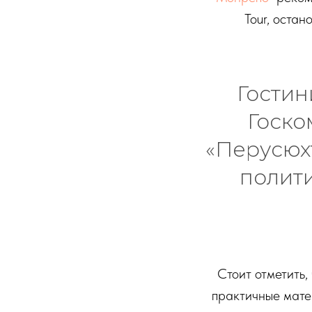
Tour, оста
Гостин
Госко
«Перусюх
полит
Стоит отметить,
практичные матер