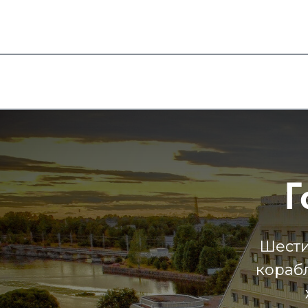
Г
Шести
корабл