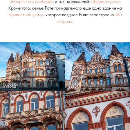
Выборгского ломбарда
и так называемый
«Ведьмин дом»
.
Кроме того, семье Роте принадлежало ещё одно здание на
Крепостной улице
, которое позднее было перестроено
АО
«Орел»
.