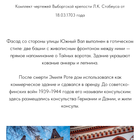
Комплект чертежей Выборгской крепости Л.К. Стобеуса от
18.03.1703 года
Фасад со стороны улицы Южный Вал выполнен в готическом
стиле: две башни с живописным фронтоном между ними —
прямое напоминание о Тайных воротах. Здание украшают
кованые анкеры и лепнина.
После смерти Эмиля Роте дом использовался как
коммерческое здание и сдавался в аренду. До советско-
финских войн 1939–1944 годов его называли консульским:
здесь размещались консульства Германии и Дании, и жили
консулы.